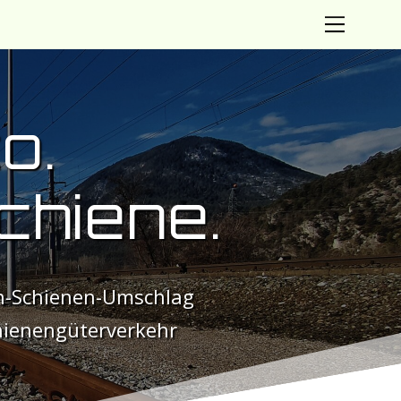
Menu
o.
chiene.
en-Schienen-Umschlag
hienengüterverkehr