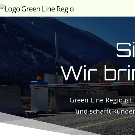
Skip
to
content
S
Wir br
Green Line Regio is
und schafft kunde